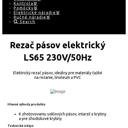
Kontrola
Pomôcky
Elektrické náradie
Ručné náradie
Search
Rezač pásov elektrický
LS65 230V/50Hz
Elektrický rezač pásov, ideálny pre materiály ťažké
na rezanie, linoleum a PVC
Hlavné výhody produktu
K zhotovovaniu soklových pásov, intarzií z krytiny
a pre shodiskové krytiny
Technické údaje: