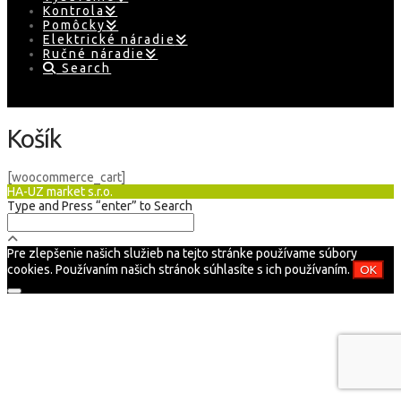
Kontrola
Pomôcky
Elektrické náradie
Ručné náradie
Search
Košík
[woocommerce_cart]
HA-UZ market s.r.o.
Type and Press “enter” to Search
Pre zlepšenie našich služieb na tejto stránke používame súbory
cookies. Používaním našich stránok súhlasíte s ich používaním.
OK