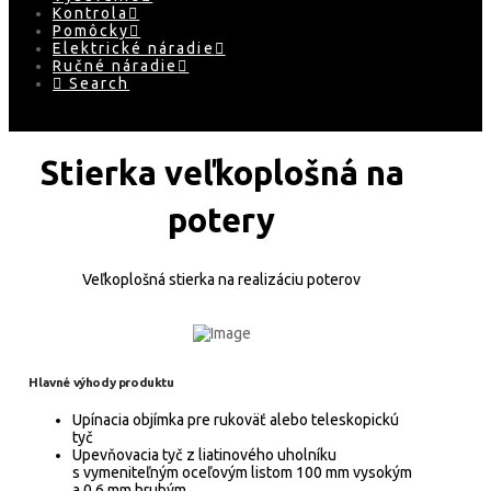
Kontrola
Pomôcky
Elektrické náradie
Ručné náradie
Search
Stierka veľkoplošná na
potery
Veľkoplošná stierka na realizáciu poterov
Hlavné výhody produktu
Upínacia objímka pre rukoväť alebo teleskopickú
tyč
Upevňovacia tyč z liatinového uholníku
s vymeniteľným oceľovým listom 100 mm vysokým
a 0,6 mm hrubým