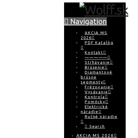
Navigation
AKCIA MS
2026
PDF Katalóg
Kontakt
—————
Strhávanie
Brúsenie
Diamantové
brúsne
segmenty
Frézovanie
Vysávanie
Kontrola
Pomôcky
Elektrické
náradie
Ručné náradie
Search
AKCIA MS 2026