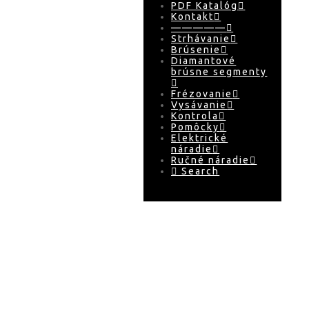
PDF Katalóg
Kontakt
—————
Strhávanie
Brúsenie
Diamantové
brúsne segmenty
Frézovanie
Vysávanie
Kontrola
Pomôcky
Elektrické
náradie
Ručné náradie
Search