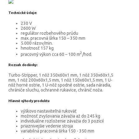
Technické údaje:
230 V
2600 W
regulátor rozbehového prúdu
max. pracovná šírka 150 – 350 mm
5.000 rázov/min.
hmotnosť 157 kg
2
pracovný výkon cca 60 – 100 m
/hod.
Rozsah dodávky:
Turbo-Stripper, 1 nôž 350x60x1 mm, 1 nôž 350x60x1,5
mm, 1 nôž 200x60x1,5 mm, 1 nôž 150x60x1,5 mm, 1 U-
nôž horné ostrie, 1 U-nôž spodné ostrie, sada náradia,
chrániče sluchu, ochranné rukavice, chránič noža.
Hlavné výhody produktu
výškovo nastaviteľná rukoväť
možnosť zvyšovania závažia až do 245 kg
individuálne rozloženie závažia do 3 pozícií
priaznivejšie vedenie stroja
variabilná pracovná šírka 150 - 350 mm