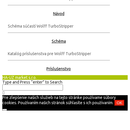
Návod
Schéma súčastí Wolff TurboStripper
Schéma
Katalóg príslušenstva pre Wolff TurboStripper
Príslušenstvo
HA-UZ market s.r.o.
Type and Press “enter” to Search
Pre zlepšenie našich služieb na tejto stránke používame súbory
cookies. Používaním našich stránok súhlasíte s ich používaním.
OK