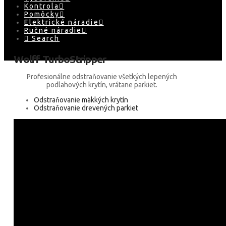
Kontrola
Pomôcky
Elektrické náradie
Ručné náradie
Search
Wolff TurboStripper
Profesionálne odstraňovanie všetkých lepených
podlahových krytín, vrátane parkiet.
Odstraňovanie mäkkých krytín
Odstraňovanie drevených parkiet