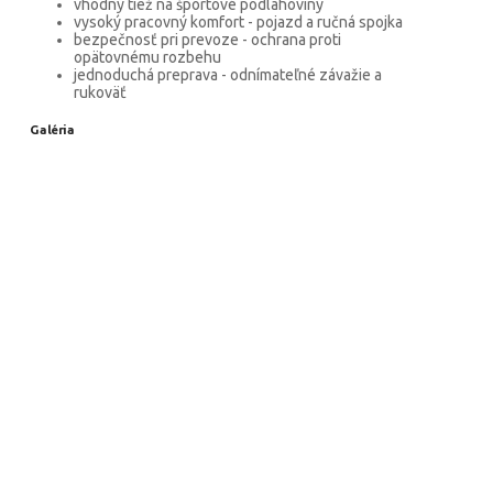
vhodný tiež na športové podlahoviny
vysoký pracovný komfort - pojazd a ručná spojka
bezpečnosť pri prevoze - ochrana proti
opätovnému rozbehu
jednoduchá preprava - odnímateľné závažie a
rukoväť
Galéria